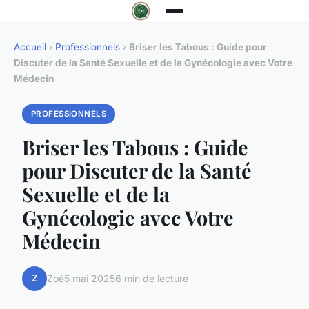
Accueil
›
Professionnels
›
Briser les Tabous : Guide pour
Discuter de la Santé Sexuelle et de la Gynécologie avec Votre
Médecin
PROFESSIONNELS
Briser les Tabous : Guide
pour Discuter de la Santé
Sexuelle et de la
Gynécologie avec Votre
Médecin
Z
Zoé
5 mai 2025
6 min de lecture