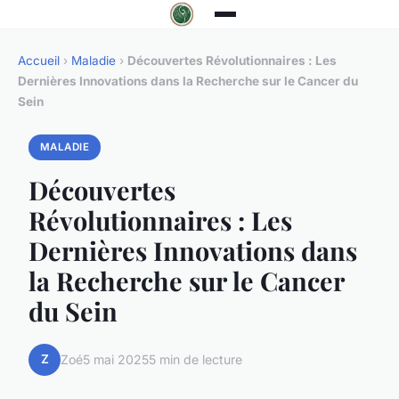
Accueil
›
Maladie
›
Découvertes Révolutionnaires : Les
Dernières Innovations dans la Recherche sur le Cancer du
Sein
MALADIE
Découvertes
Révolutionnaires : Les
Dernières Innovations dans
la Recherche sur le Cancer
du Sein
Z
Zoé
5 mai 2025
5 min de lecture